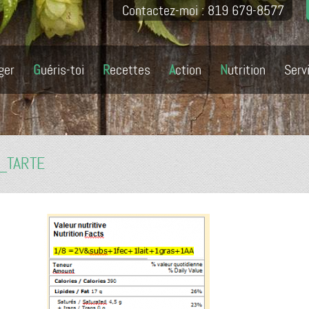
Contactez-moi : 819 679-8577
ger
Guéris-toi
Recettes
Action
Nutrition
Serv
_TARTE